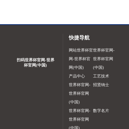
快捷导航
网站世界杯官
世界杯官网-
网-世界杯官
世界杯官网
扫码世界杯官网-世界
杯官网(中国)
网(中国)
(中国)
产品中心
工艺技术
世界杯官网-
招贤纳士
世界杯官网
(中国)
世界杯官网-
数字名片
世界杯官网
(中国)