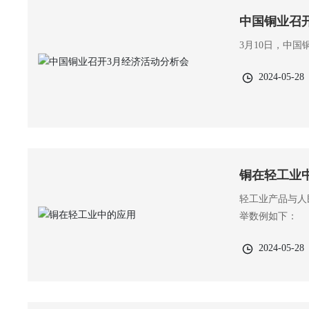
中国铜业召
3月10日，中
2024-05-28
铜在轻工业
轻工业产品与人
举数例如下：
2024-05-28