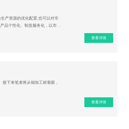
快生产资源的优化配置;也可以对市
现产品个性化、制造服务化，以市场
查看详情
延。接下来笔者将从铜加工材着眼，
查看详情