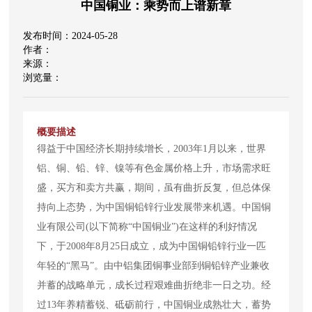
中国铜业：乘势而上谱新章
2024-05-28
得益于中国经济长期持续增长，2003年1月以来，世界
铝、铜、铅、锌、镍等有色金属价格上升，市场需求旺
盛，买方和卖方共赢，期间，虽有曲折反复，但总体保
持向上态势，为中国铜铅锌行业发展带来机遇。中国铜
业有限公司(以下简称“中国铜业”)在这样的利好情况
下，于2008年8月25日成立，成为中国铜铅锌行业一匹
年轻的“黑马”。由中铝集团铜事业部到铜铅锌产业兼收
并蓄的战略单元，成长过程艰难曲折绝非一日之功。经
过13年养精蓄锐、砥砺前行，中国铜业成熟壮大，蓄势