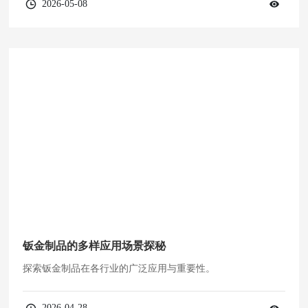
2026-05-08
钣金制品的多样应用场景探秘
探索钣金制品在各行业的广泛应用与重要性。
2026-04-28