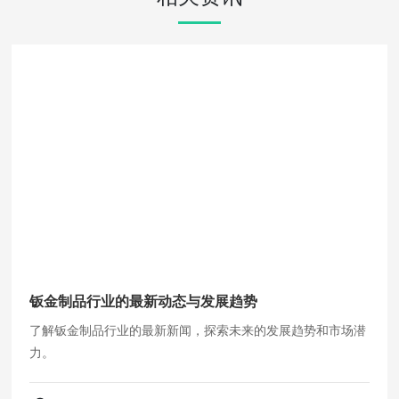
钣金制品行业的最新动态与发展趋势
了解钣金制品行业的最新新闻，探索未来的发展趋势和市场潜
力。