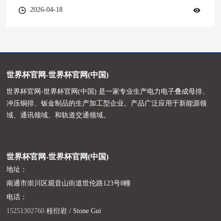
2026-04-18
世界杯官网-世界杯官网(中国)
世界杯官网-世界杯官网(中国) 是一家专业生产电力电子叠成母排、
冲压铜排、钣金制品的生产加工型企业。产品广泛应用于新能源领
域、通讯领域、和轨道交通领域。
世界杯官网-世界杯官网(中国)
地址：
南通市崇川区观音山街道世伦路123号8幢
电话：
15251302760
桂衍岩 / Stone Gui