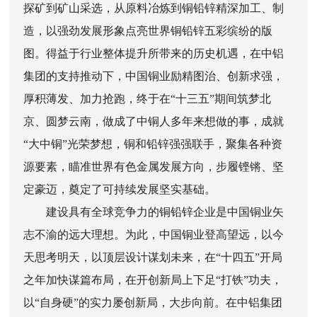
探矿到矿山采选，从原料冶炼到铜铅锌精深加工、制
造，以强劲发展形象点亮世界铜铅锌五彩缤纷的版
图。得益于行业整体提升所带来的历史机遇，在中铝
集团的支持推动下，中国铜业励精图治、创新求强，
厚积薄发、加力抢跑，终于在“十三五”期间筑梦北
京、圆梦云南，做成了中铜人多年来想做的事，成就
“大中铜”光荣梦想，铜和铅锌强强联手，聚集各种资
源要素，瞄准世界有色金属发展方向，步履铿锵、坚
定豪迈，奠定了可持续发展坚实基础。
建设具有全球竞争力的铜铅锌企业是中国铜业矢
志不渝的远大理想。为此，中国铜业登高望远，以今
天思考明天，以顶层设计谋划未来，在“十四五”开局
之年加快谋篇布局，在开创新局上下足“打铁”功夫，
以“自身硬”的实力屡创新局，大步向前。在中铝集团