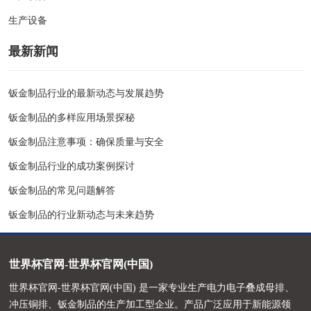
生产设备
最新新闻
钣金制品行业的最新动态与发展趋势
钣金制品的多样应用场景探秘
钣金制品注意事项：确保质量与安全
钣金制品行业的成功案例探讨
钣金制品的常见问题解答
钣金制品的行业新动态与未来趋势
世界杯官网-世界杯官网(中国)
世界杯官网-世界杯官网(中国) 是一家专业生产电力电子叠成母排、
冲压铜排、钣金制品的生产加工型企业。产品广泛应用于新能源领