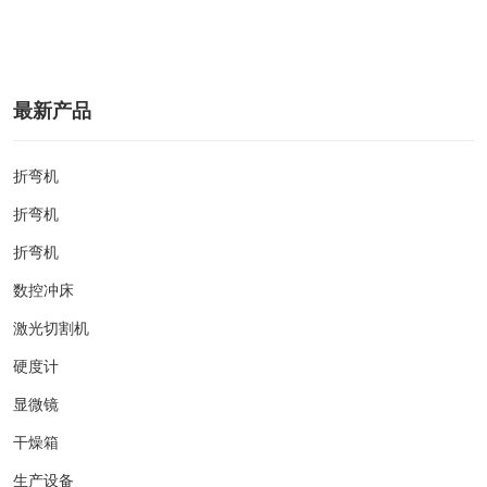
最新产品
折弯机
折弯机
折弯机
数控冲床
激光切割机
硬度计
显微镜
干燥箱
生产设备