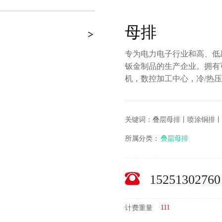
+
母排
专为电力电子行业和高、低
钣金制品的生产企业。拥有
机，数控加工中心，冷/热压
关键词：叠层母排丨喷涂铜排
所属分类：
叠层母排
15251302760
111
计费重量