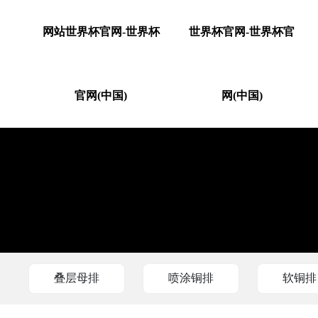
世界杯官网-世界杯官网(
网站世界杯官网-世界杯
世界杯官网-世界杯官
官网(中国)
网(中国)
叠层母排
喷涂铜排
软铜排