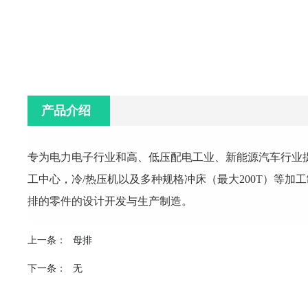
产品介绍
专为电力电子行业和高、低压配电工业、新能源汽车行业
工中心，冷/热压机以及多种规格冲床（最大200T）等
排的零件的设计开发与生产制造。
母排
上一条：
无
下一条：