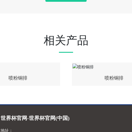
相关产品
喷粉铜排
喷粉铜排
世界杯官网-世界杯官网(中国)
地址：