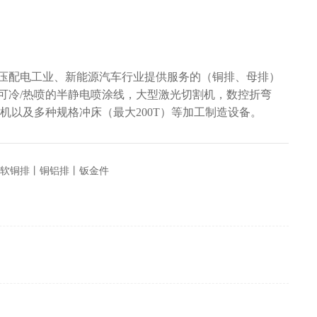
压配电工业、新能源汽车行业提供服务的（铜排、母排）
可冷/热喷的半静电喷涂线，大型激光切割机，数控折弯
机以及多种规格冲床（最大200T）等加工制造设备。
丨软铜排丨铜铝排丨钣金件