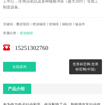
工中心，冷/热压机以及多种规格冲床（最大200T）等加工
制造设备。
关键词：叠层母排丨喷涂铜排丨软铜排丨铜铝排丨钣金件
所属分类：
喷涂铜排
15251302760
世界杯官网-世界
在线咨询
杯官网(中国)
产品介绍
专为电力电子行业和高、低压配电工业、新能源汽车行业提