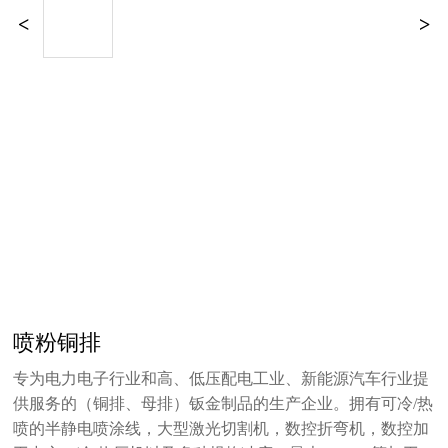
喷粉铜排
专为电力电子行业和高、低压配电工业、新能源汽车行业提
供服务的（铜排、母排）钣金制品的生产企业。拥有可冷/热
喷的半静电喷涂线，大型激光切割机，数控折弯机，数控加