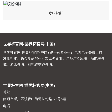
喷粉铜排
世界杯官网-世界杯官网(中国)
世界杯官网-世界杯官网(中国) 是一家专业生产电力电子叠成母排、
冲压铜排、钣金制品的生产加工型企业。产品广泛应用于新能源领
域、通讯领域、和轨道交通领域。
世界杯官网-世界杯官网(中国)
地址：
南通市崇川区观音山街道世伦路123号8幢
电话：