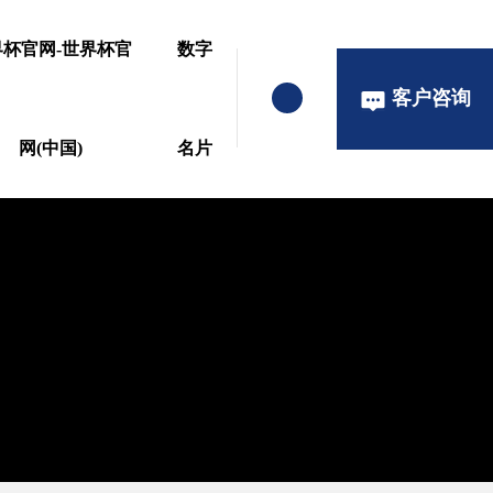
界杯官网-世界杯官
数字
客户咨询
网(中国)
名片