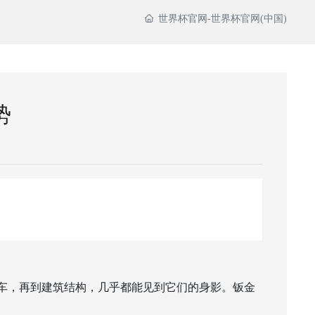
世界杯官网-世界杯官网(中国)
势
车，再到建筑结构，几乎都能见到它们的身影。钣金