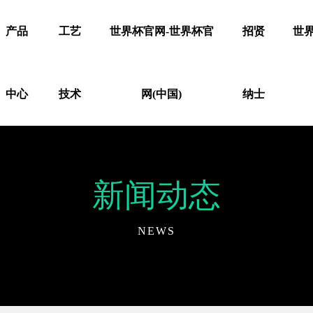
中国)
产品
工艺
世界杯官网-世界杯官
招贤
世
中心
技术
网(中国)
纳士
新闻动态
NEWS