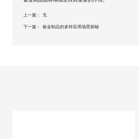
上一篇：
无
下一篇：
钣金制品的多样应用场景探秘